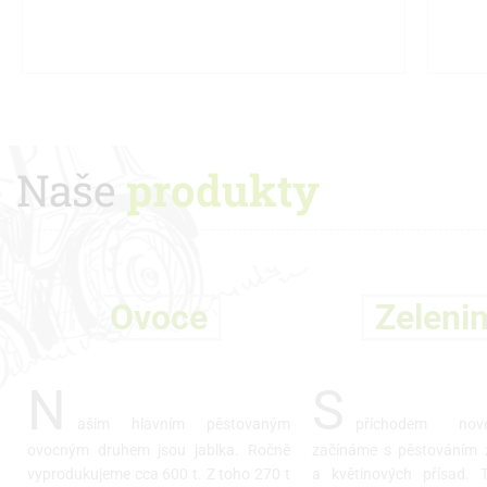
Mohu zaručit, že naše zboží je kvalitní a
J
zdravotně nezávadné.
sva
Naše
produkty
Ovoce
Zeleni
N
S
ašim hlavním pěstovaným
příchodem no
ovocným druhem jsou jablka. Ročně
začínáme s pěstováním 
vyprodukujeme cca 600 t. Z toho 270 t
a květinových přísad. 