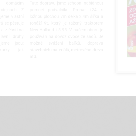
k domácím
Tuto dopravu jsme schopni nabídnout
odejnách. Z
pomocí podvalníku Pronar t24 s
jeme vlastní
ložnou plochou 7m délka 2,4m šířka a
rá se pěstuje
tonáží 9t, který je tažený traktorem
h a z části na
New Holland t 5.95. V našem oboru je
lavní druhy
používán na dovoz ovoce ze sadů. Je
ujeme jsou:
možné svážení balíků, doprava
okurky jak
stavebních materiálů, metrového dřeva
atd.