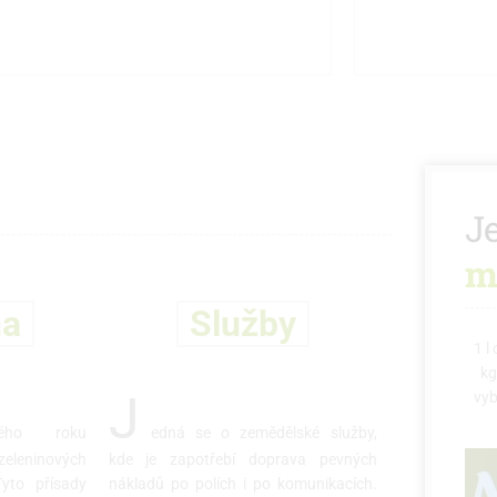
sme členové Ovocnářské unie ČR, členové
Snažíme se mini
zu pro integrované pěstování ovoce SISPO.
ovoce 
J
m
na
Služby
1 l
kg
J
vyb
vého roku
edná se o zemědělské služby,
zeleninových
kde je zapotřebí doprava pevných
Tyto přísady
nákladů po polích i po komunikacích.