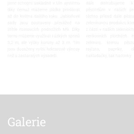
jsme schopni uskladnit v Ulo systému
dále distrubujeme 
diky čemuž můžeme jablka prodávat
pěstitelům v našich pr
až do května dalšího roku. Jabloňové
těchto přísad dále pěstu
sady jsou postaveny převážně na
zeleninovou produkci, kte
štíhle rostoucích podnožích M9. Díky
z části v naších sklenícíc
tomu můžeme využívat i úzkých sponů
venkovních plochách. H
3,2 m, ale výšky koruny až 3 m. Tím
zeleniny, kterou pěst
jsou dosaženy vyšší hektarové výnosy
rajčata, papriky, 
než u zastaralých výsadeb.
nakládačky, tak hadovky.
Galerie