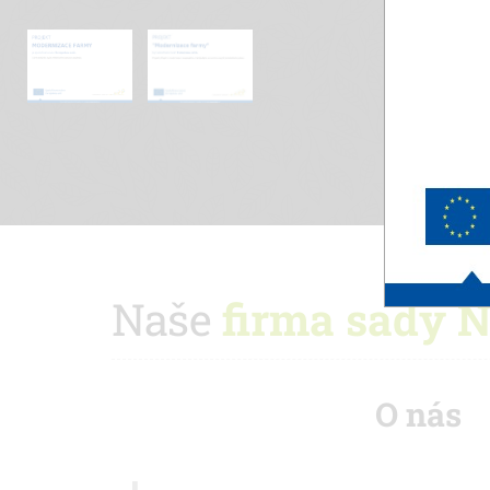
Naše
firma sady N
O nás