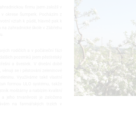
ahradnickou firmu jsem založil v
va v okrese Šumperk. Pocházím z
ivotní vztah k půdě, hlavně pak k
m na zahradnické škole v Zábřehu
u.
vých rodičích a v počáteční fázi
dalších pozemků jsem pěstitelský
, třešní a švestek. V dnešní době
 věnuji se i pěstování zeleninové
zeleninu. Využíváme také vlastní
 tun formou ULO systému, takže
stník moštárny a nabízím kvalitní
a jeho trvanlivost je založena
dávám na farmářských trzích v