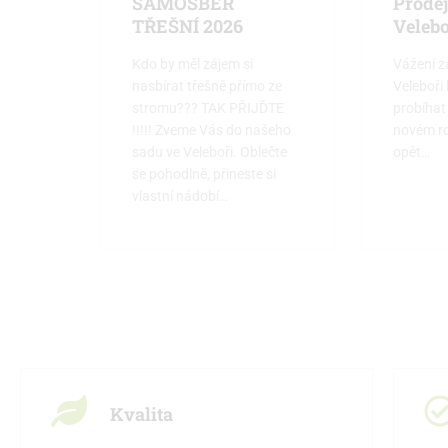
SAMOSBĚR
Prodej
TŘEŠNÍ 2026
Velebo
Kdo by měl zájem si
Vážení 
nasbírat třešně přímo ze
Veleboři
stromu??? TAK PŘIJĎTE
probíhat
!!!!! Zveme Vás do našeho
novém r
sadu ve Veleboři. Oblečte
opět…
se pohodlně, přineste si
vlastní nádobí…
Proč si vybrat nás
Kvalita