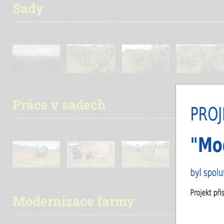
Sady
Práce v sadech
Modernizace farmy