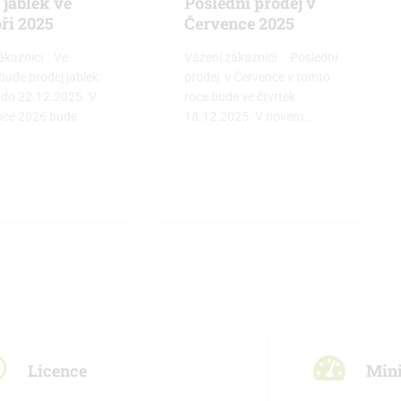
 jablek ve
Poslední prodej v
ři 2025
Července 2025
zákazníci Ve
Vážení zákazníci Poslední
 bude prodej jablek
prodej v Července v tomto
 do 22.12.2025. V
roce bude ve čtvrtek
oce 2026 bude
18.12.2025. V novém…
Licence
Mini