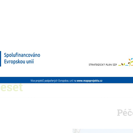
esét
Péč