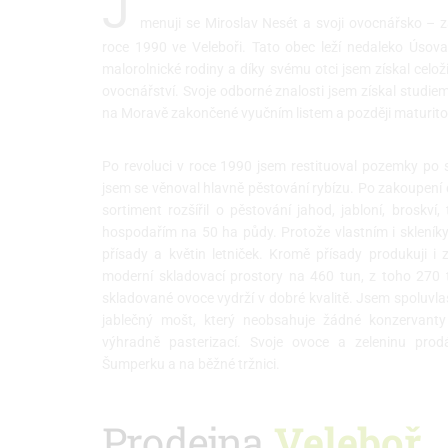
J
menuji se Miroslav Nesét a svoji ovocnářsko – z
roce 1990 ve Veleboři. Tato obec leží nedaleko Úso
malorolnické rodiny a díky svému otci jsem získal celož
ovocnářství. Svoje odborné znalosti jsem získal studie
na Moravě zakončené vyučním listem a později maturito
Po revoluci v roce 1990 jsem restituoval pozemky po s
jsem se věnoval hlavně pěstování rybízu. Po zakoupení 
sortiment rozšířil o pěstování jahod, jabloní, broskví
hospodařím na 50 ha půdy. Protože vlastním i skleníky,
přísady a květin letniček. Kromě přísady produkuji i 
moderní skladovací prostory na 460 tun, z toho 270
skladované ovoce vydrží v dobré kvalitě. Jsem spoluvla
jablečný mošt, který neobsahuje žádné konzervanty 
výhradně pasterizací. Svoje ovoce a zeleninu pro
Šumperku a na běžné tržnici.
Prodejna
Veleboř