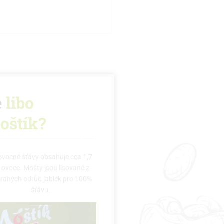
málně používat chemii, tak aby
bylo co nejvíce zdravé.
e
libo
oštík?
 ovocné šťávy obsahuje cca 1,7
 ovoce. Mošty jsou lisované z
raných odrůd jablek pro 100%
šťávu.