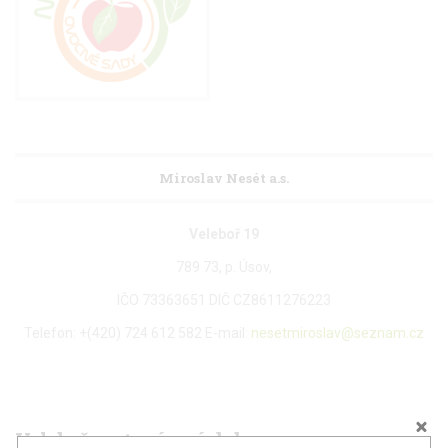
Miroslav Nesét a.s.
Veleboř 19
789 73, p. Úsov,
IČO 73363651 DIČ CZ8611276223
Telefon: +(420) 724 612 582 E-mail:
nesetmiroslav@seznam.cz
Veleboř
– otevírací doba