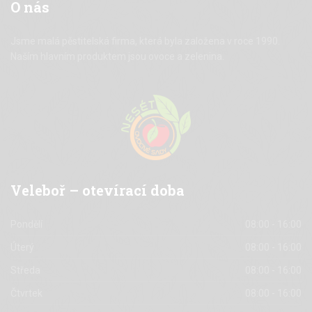
O
nás
Jsme malá pěstitelská firma, která byla založena v roce 1990.
Naším hlavním produktem jsou ovoce a zelenina.
Veleboř
– otevírací doba
Pondělí
08:00 - 16:00
Úterý
08:00 - 16:00
Středa
08:00 - 16:00
Čtvrtek
08:00 - 16:00