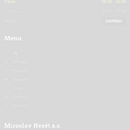
Pátek
08:00 - 16:00
Sobota
08:00 - 11:00
Neděle
ZAVŘENO
Menu
Home
Aktuality
Produkty
Prodejny
O nás
Galerie
Kontakt
Miroslav
Nesét a.s.