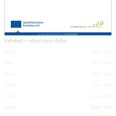
IČO 73363651 DIČ CZ8611276223
Telefon: +(420) 724 612 582 E-mail:
nesetmiroslav@seznam.cz
Veleboř
– otevírací doba
Pondělí
08:00 - 16:00
Úterý
08:00 - 16:00
Středa
08:00 - 16:00
Čtvrtek
08:00 - 16:00
Pátek
08:00 - 16:00
Sobota
08:00 - 11:00