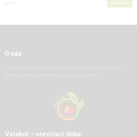
Neděle
ZAVŘENO
O
nás
Jsme malá pěstitelská firma, která byla založena v roce 1990.
Naším hlavním produktem jsou ovoce a zelenina.
Veleboř
– otevírací doba