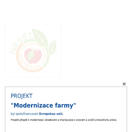
Miroslav Nesét a.s.
Veleboř 19
789 73, p. Úsov,