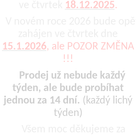
ve čtvrtek
18.12.2025
.
V novém roce 2026 bude opě
zahájen ve čtvrtek dne
15.1.2026
, ale POZOR ZMĚNA
!!!
Prodej už nebude každý
týden, ale
bude probíhat
jednou za 14 dní.
(každý lichý
týden)
Všem moc děkujeme za